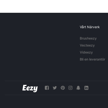
Vårt Närverk
Brusheezy
Vecteezy
Videezy
Bli en leverantör