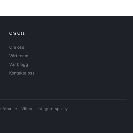
Om Oss
Om oss
Vårt team
Vår blogg
Kontakta oss
•
hållna
Villkor
Integritetspolicy