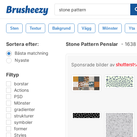
Sten
Textur
Bakgrund
Vägg
Mönster
Yta
Sortera efter:
Stone Pattern Penslar
-
1638 
Bästa matchning
Nyaste
Sponsrade bilder av
Filtyp
borstar
Actions
PSD
Mönster
gradienter
strukturer
symboler
former
Styles