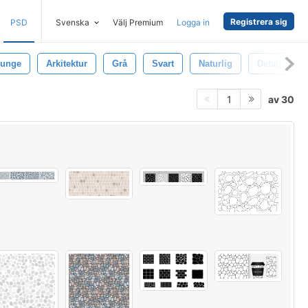
Registrera sig
PSD
Svenska
Välj Premium
Logga in
runge
Arkitektur
Grå
Svart
Naturlig
Detalj
av 30
1