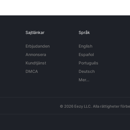
Sajtlänkar
Språk
Erbjudanden
English
Annonsera
Español
Kundtjänst
Português
DMCA
Deutsch
Mer...
© 2026 Eezy LLC. Alla rättigheter förbe