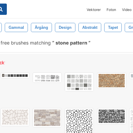
Vektorer
Foton
Video
Gammal
Årgång
Design
Abstrakt
Tapet
G
free brushes matching
stone pattern