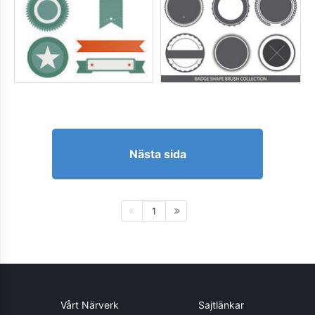
Nästa sida
1
Vårt Närverk
Sajtlänkar