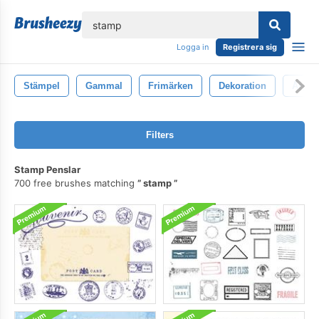
lose
Logga in
Registrera sig
Stämpel
Gammal
Frimärken
Dekoration
Årgån
Filters
Stamp Penslar
700 free brushes matching
stamp