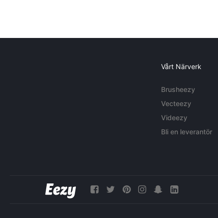
Vårt Närverk
Brusheezy
Vecteezy
Videezy
Bli en leverantör