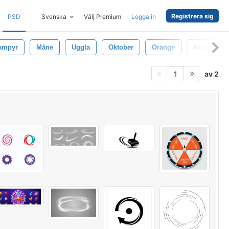
Registrera sig
PSD
Svenska
Välj Premium
Logga in
ampyr
Måne
Uggla
Oktober
Orange
Kostym
av 2
1