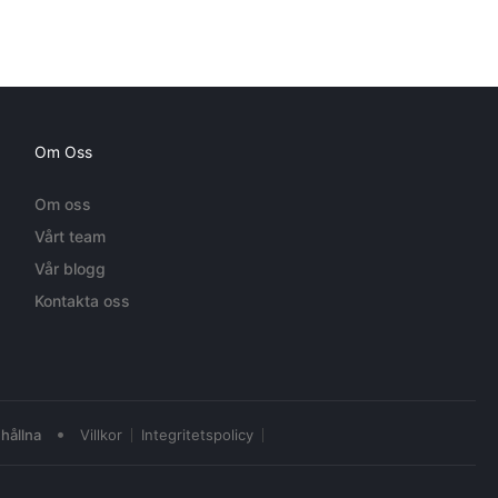
Om Oss
Om oss
Vårt team
Vår blogg
Kontakta oss
•
hållna
Villkor
Integritetspolicy