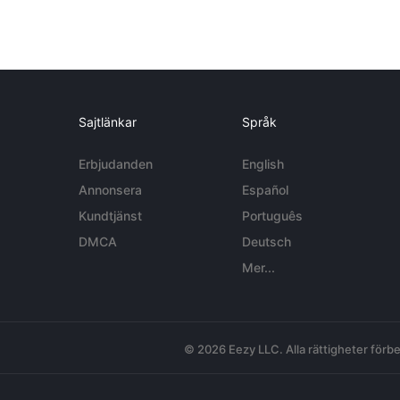
Sajtlänkar
Språk
Erbjudanden
English
Annonsera
Español
Kundtjänst
Português
DMCA
Deutsch
Mer...
© 2026 Eezy LLC. Alla rättigheter förbe