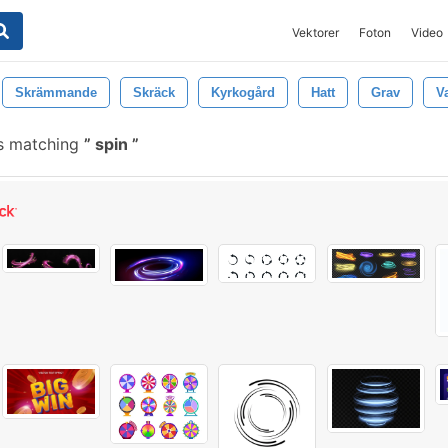
Vektorer
Foton
Video
Skrämmande
Skräck
Kyrkogård
Hatt
Grav
V
s matching
spin