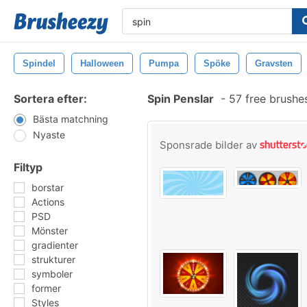
Spindel
Halloween
Pumpa
Spöke
Gravsten
Sortera efter:
Spin Penslar
-
57 free brushe
Bästa matchning
Nyaste
Sponsrade bilder av
Filtyp
borstar
Actions
PSD
Mönster
gradienter
strukturer
symboler
former
Styles