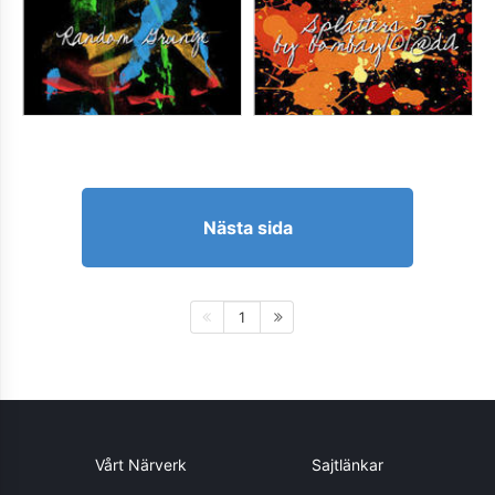
Nästa sida
1
Vårt Närverk
Sajtlänkar