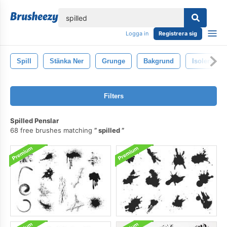
lose
Logga in
Registrera sig
Spill
Stänka Ner
Grunge
Bakgrund
Isolerat
Filters
Spilled Penslar
68 free brushes matching
spilled