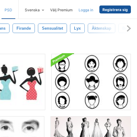
Registrera sig
PSD
Svenska
Välj Premium
Logga in
ans
Firande
Sensualitet
Lyx
Äktenskap
Brud