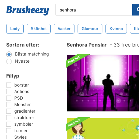
Lady
Skönhet
Vacker
Glamour
Kvinna
Il
Sortera efter:
Senhora Penslar
-
33 free br
Bästa matchning
Nyaste
Filtyp
borstar
Actions
PSD
Mönster
gradienter
strukturer
symboler
former
Styles