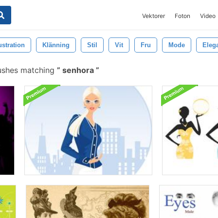
Vektorer
Foton
Video
lustration
Klänning
Stil
Vit
Fru
Mode
Eleg
ushes matching
senhora