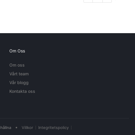
Om Oss
Om oss
Vårt team
Vår blogg
Kontakta oss
•
hållna
Villkor
Integritetspolicy