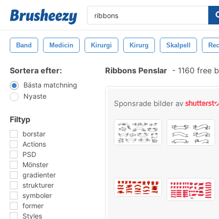
Band
Medicin
Kirurgi
Kirurg
Skalpell
Rec
Sortera efter:
Ribbons Penslar
-
1160 free 
Bästa matchning
Nyaste
Sponsrade bilder av
Filtyp
borstar
Actions
PSD
Mönster
gradienter
strukturer
symboler
former
Styles