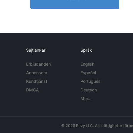
Sajtlänkar
Språk
Erbjudanden
English
Annonsera
Español
Kundtjänst
Português
DMCA
Deutsch
Mer...
© 2026 Eezy LLC. Alla rättigheter förbe