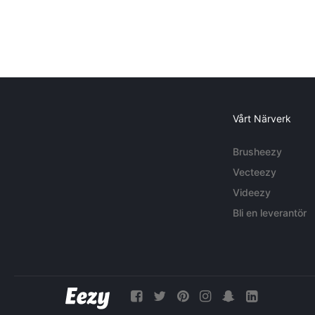
Vårt Närverk
Brusheezy
Vecteezy
Videezy
Bli en leverantör