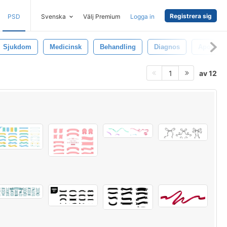
Registrera sig
PSD
Svenska
Välj Premium
Logga in
Sjukdom
Medicinsk
Behandling
Diagnos
Apotek
av 12
1