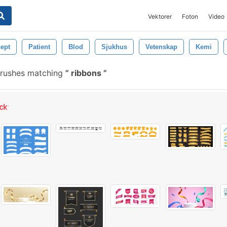
Vektorer
Foton
Video
ept
Patient
Blod
Sjukhus
Vetenskap
Kemi
brushes matching
ribbons