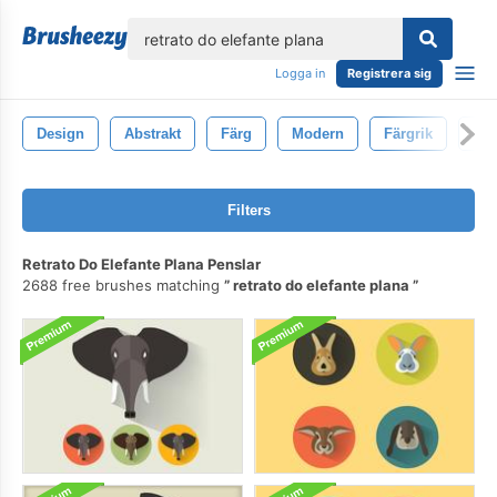
lose
Logga in
Registrera sig
Design
Abstrakt
Färg
Modern
Färgrik
Bor
Filters
Retrato Do Elefante Plana Penslar
2688 free brushes matching
retrato do elefante plana