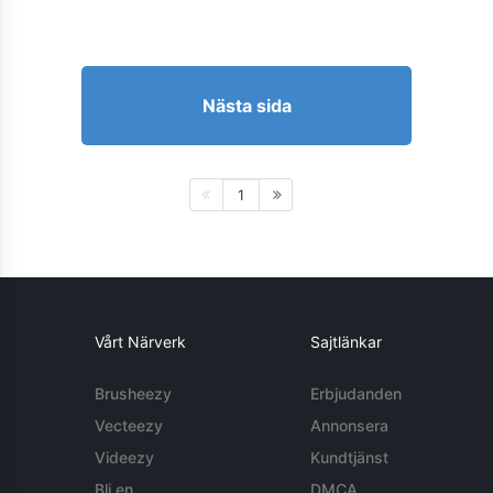
Nästa sida
1
Vårt Närverk
Sajtlänkar
Brusheezy
Erbjudanden
Vecteezy
Annonsera
Videezy
Kundtjänst
Bli en
DMCA