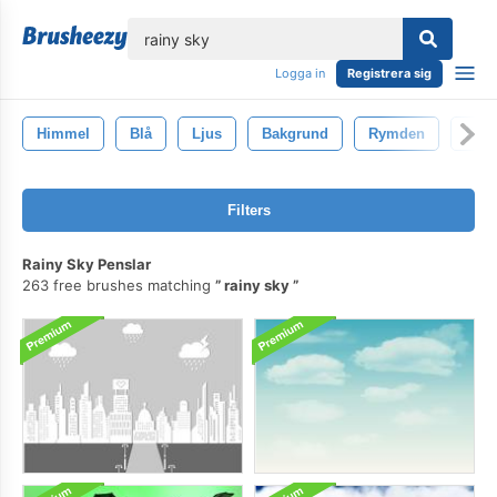
lose
Logga in
Registrera sig
Himmel
Blå
Ljus
Bakgrund
Rymden
Stjä
Filters
Rainy Sky Penslar
263 free brushes matching
rainy sky