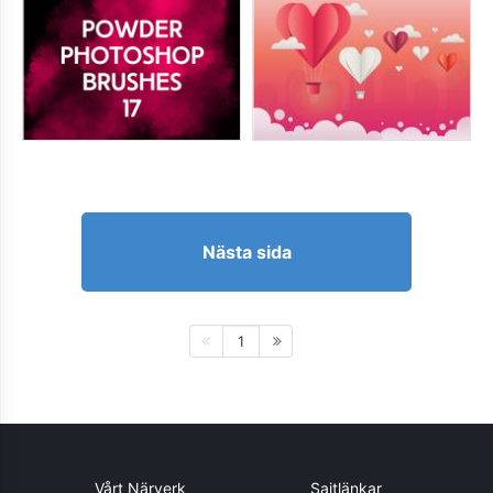
Nästa sida
1
Vårt Närverk
Sajtlänkar