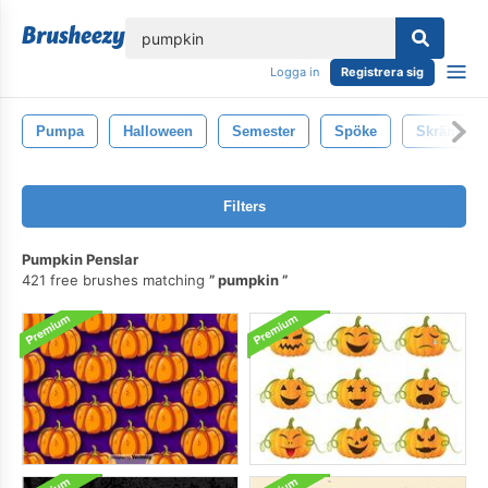
lose
Logga in
Registrera sig
Pumpa
Halloween
Semester
Spöke
Skrämman
Filters
Pumpkin Penslar
421 free brushes matching
pumpkin