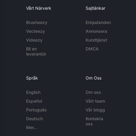
Vårt Närverk
Sajtlänkar
Brusheezy
Erbjudanden
Vecteezy
Annonsera
Videezy
Kundtjänst
Bli en
DMCA
leverantör
Språk
Om Oss
English
Om oss
Español
Vårt team
Português
Vår blogg
Deutsch
Kontakta
oss
Mer...