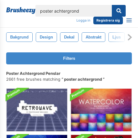
lose
Logga in
Registrera sig
Bakgrund
Design
Dekal
Abstrakt
Ljus
Vek
Filters
Poster Achtergrond Penslar
2661 free brushes matching
poster achtergrond