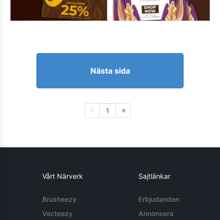
Nästa sida
1
Vårt Närverk
Sajtlänkar
Brusheezy
Erbjudanden
Vecteezy
Annonsera