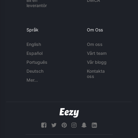
Bli en
DMCA
leverantör
Språk
Om Oss
English
Om oss
Español
Vårt team
Português
Vår blogg
Deutsch
Kontakta
oss
Mer...