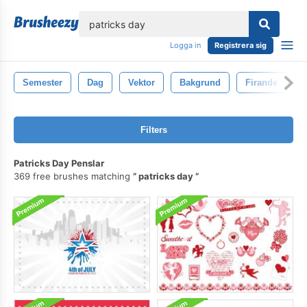
lose
Logga in
Registrera sig
Semester
Dag
Vektor
Bakgrund
Firande
Filters
Patricks Day Penslar
369 free brushes matching
patricks day