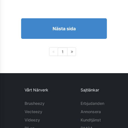
Nästa sida
1
Vårt Närverk
Sajtlänkar
Brusheezy
Erbjudanden
Vecteezy
Annonsera
Videezy
Kundtjänst