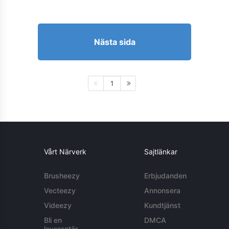
Nästa sida
1
Vårt Närverk
Sajtlänkar
Brusheezy
Erbjudanden
Vecteezy
Annonsera
Videezy
Kundtjänst
Bli en
DMCA
leverantör