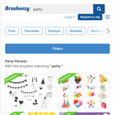
lose
Logga in
Registrera sig
Fest
Semester
Kostym
Gotiska
Nattklubb
Filters
Party Penslar
690 free brushes matching
party