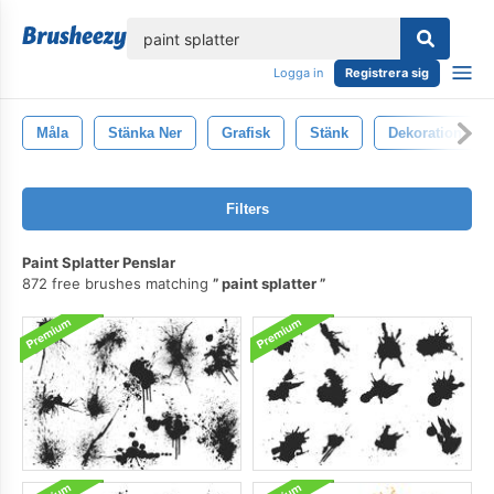
lose
Logga in
Registrera sig
Måla
Stänka Ner
Grafisk
Stänk
Dekoration
Filters
Paint Splatter Penslar
872 free brushes matching
paint splatter