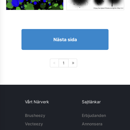
Nästa sida
1
Vårt Närverk
Sajtlänkar
Brusheezy
Erbjudanden
Vecteezy
Annonsera