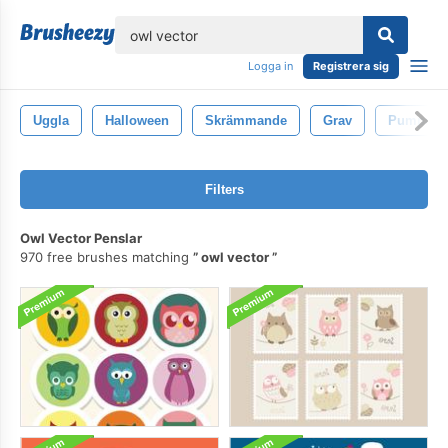
lose
Logga in
Registrera sig
Uggla
Halloween
Skrämmande
Grav
Pumpa
Filters
Owl Vector Penslar
970 free brushes matching
owl vector