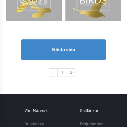
Nästa sida
1
Vårt Närverk
Sajtlänkar
Brusheezy
Erbjudanden