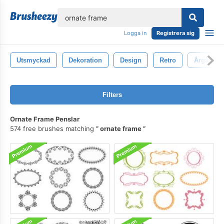
lose
Logga in
Registrera sig
Utsmyckad
Dekoration
Design
Retro
Årgång
Filters
Ornate Frame Penslar
574 free brushes matching
ornate frame