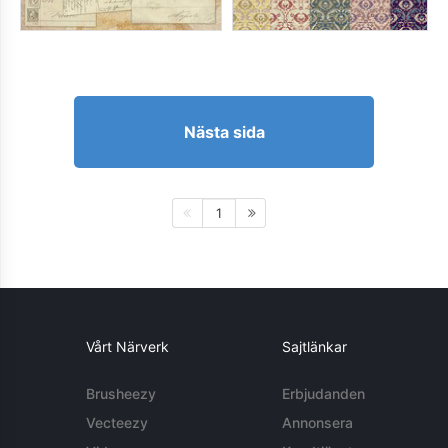
Nästa sida
1
Vårt Närverk
Sajtlänkar
Brusheezy
Erbjudanden
Vecteezy
Annonsera