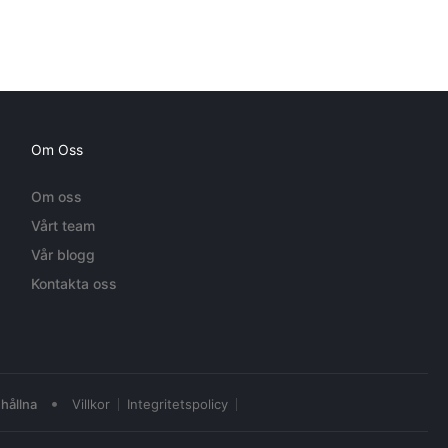
Om Oss
Om oss
Vårt team
Vår blogg
Kontakta oss
•
hållna
Villkor
Integritetspolicy