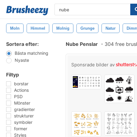
Moln
Himmel
Molnig
Grunge
Natur
Dim
Sortera efter:
Nube Penslar
-
304 free bru
Bästa matchning
Nyaste
Sponsrade bilder av
Filtyp
borstar
Actions
PSD
Mönster
gradienter
strukturer
symboler
former
Styles