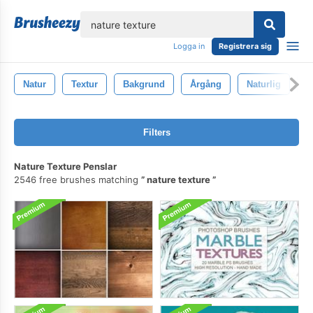
lose
Logga in
Registrera sig
Natur
Textur
Bakgrund
Årgång
Naturlig
T
Filters
Nature Texture Penslar
2546 free brushes matching
nature texture