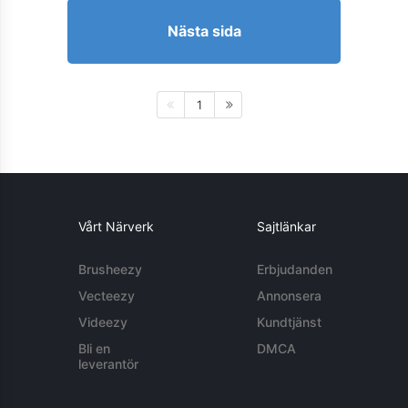
Nästa sida
1
Vårt Närverk
Sajtlänkar
Brusheezy
Erbjudanden
Vecteezy
Annonsera
Videezy
Kundtjänst
Bli en
DMCA
leverantör