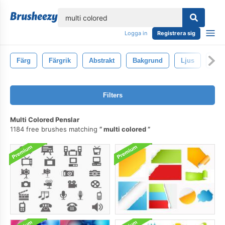
lose
Logga in
Registrera sig
Färg
Färgrik
Abstrakt
Bakgrund
Ljus
Des
Filters
Multi Colored Penslar
1184 free brushes matching
multi colored