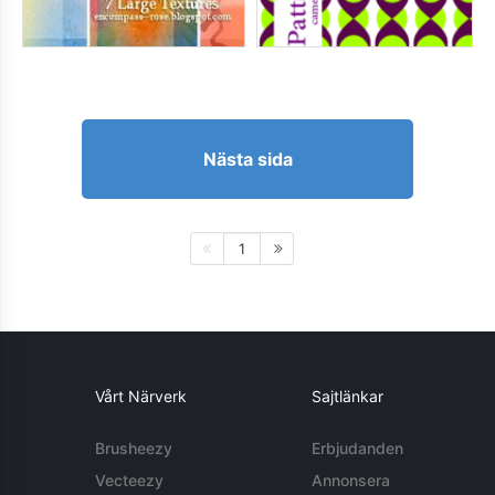
Nästa sida
1
Vårt Närverk
Sajtlänkar
Brusheezy
Erbjudanden
Vecteezy
Annonsera