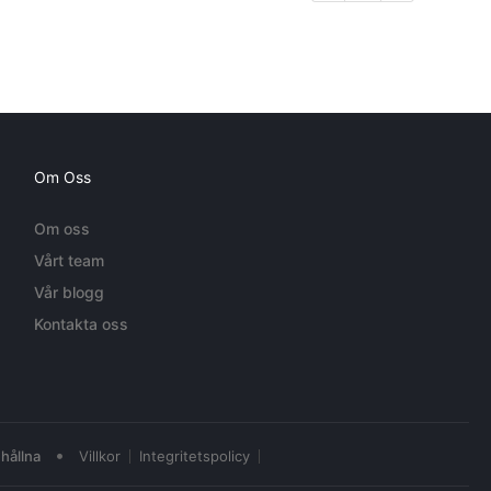
Om Oss
Om oss
Vårt team
Vår blogg
Kontakta oss
•
hållna
Villkor
Integritetspolicy