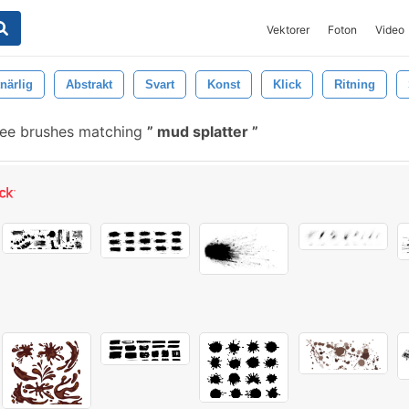
Vektorer
Foton
Video
närlig
Abstrakt
Svart
Konst
Klick
Ritning
ee brushes matching
mud splatter