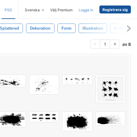
Registrera sig
PSD
Svenska
Välj Premium
Logga in
Splattered
Dekoration
Form
Illustration
Grafisk
av 8
1