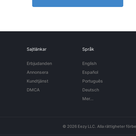
Sajtlänkar
Språk
Erbjudanden
English
Annonsera
Español
Kundtjänst
Português
DMCA
Deutsch
Mer...
© 2026 Eezy LLC. Alla rättigheter förbe