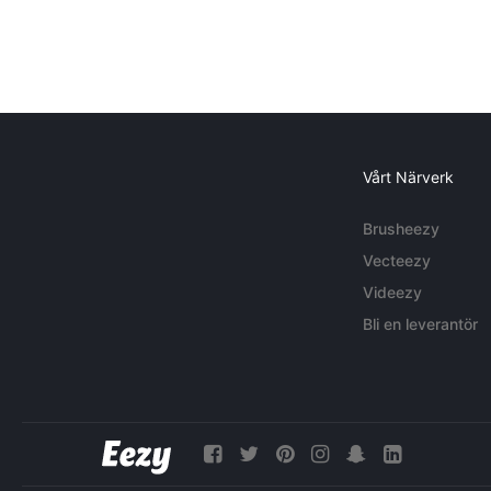
Vårt Närverk
Brusheezy
Vecteezy
Videezy
Bli en leverantör