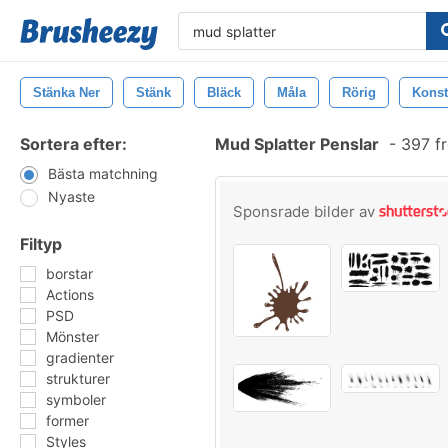
Stänka Ner
Stänk
Bläck
Måla
Rörig
Konst
Sortera efter:
Mud Splatter Penslar
-
397 fr
Bästa matchning
Nyaste
Sponsrade bilder av
Filtyp
borstar
Actions
PSD
Mönster
gradienter
strukturer
symboler
former
Styles