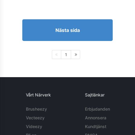
Nästa sida
1
Vårt Närverk
Sajtlänkar
Brusheezy
Erbjudanden
Vecteezy
Annonsera
Videezy
Kundtjänst