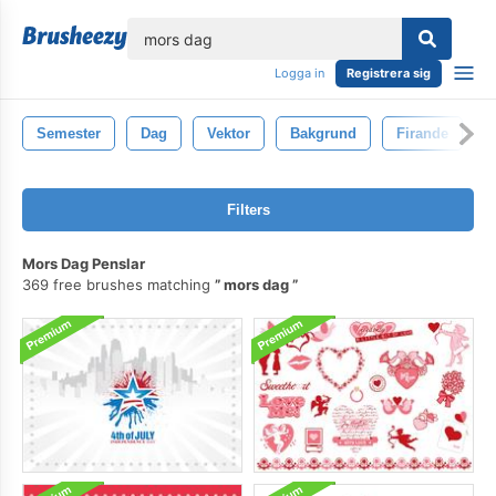
lose
Logga in
Registrera sig
Semester
Dag
Vektor
Bakgrund
Firande
Filters
Mors Dag Penslar
369 free brushes matching
mors dag