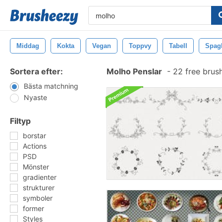
Middag
Kokta
Vegan
Toppvy
Tabell
Spagh
Sortera efter:
Molho Penslar
-
22 free brus
Bästa matchning
Nyaste
Filtyp
borstar
Actions
PSD
Mönster
gradienter
strukturer
symboler
former
Styles