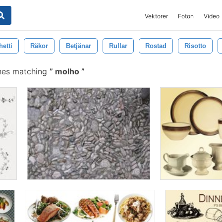
Vektorer
Foton
Video
etti
Räkor
Betjänar
Rullar
Rostad
Risotto
hes matching
molho