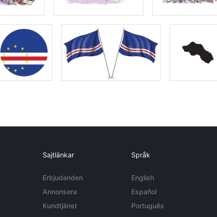
Sajtlänkar
Språk
Erbjudanden
English
Annonsera
Español
Kundtjänst
Português