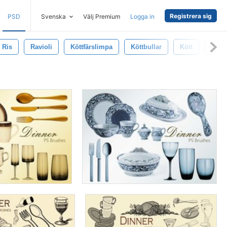
Registrera sig
PSD
Svenska
Välj Premium
Logga in
Ris
Ravioli
Köttfärslimpa
Köttbullar
Kött
Kök