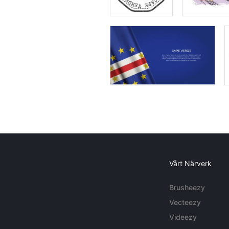
Vårt Närverk
Brusheezy
Vecteezy
Videezy