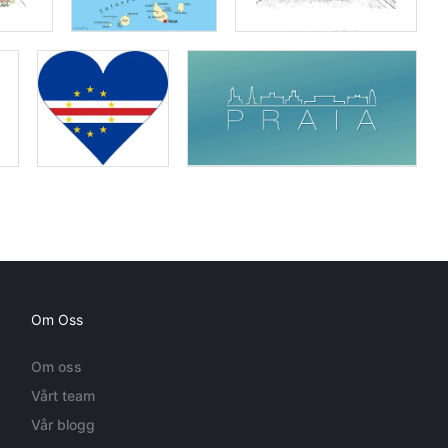
Om Oss
Om oss
Vårt team
Vår blogg