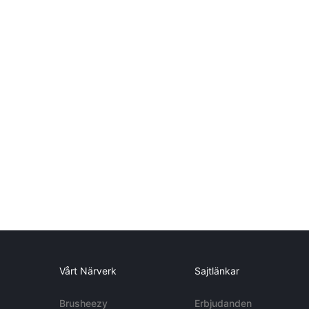
Vårt Närverk
Sajtlänkar
Brusheezy
Erbjudanden