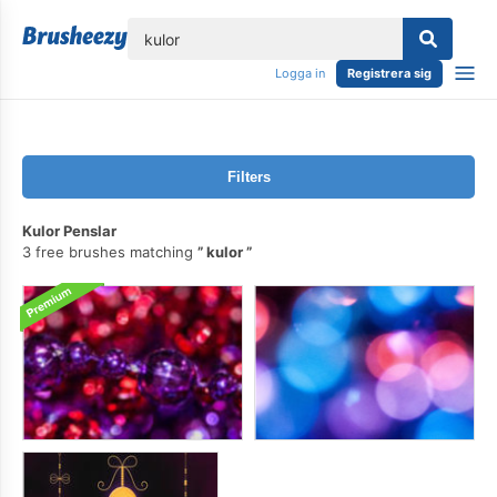
lose
Logga in
Registrera sig
Filters
Kulor Penslar
3 free brushes matching
kulor