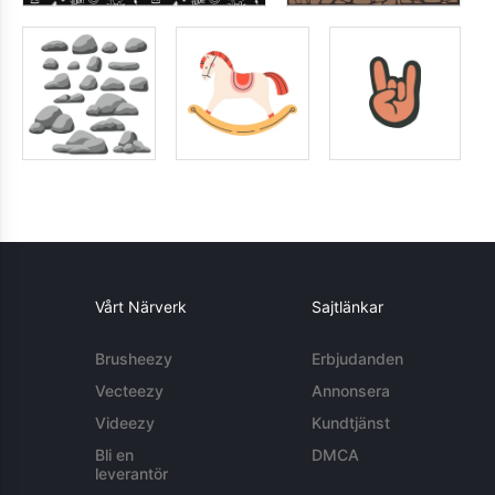
Vårt Närverk
Sajtlänkar
Brusheezy
Erbjudanden
Vecteezy
Annonsera
Videezy
Kundtjänst
Bli en
DMCA
leverantör