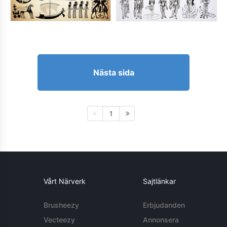
Nästa sida
1
Vårt Närverk
Sajtlänkar
Brusheezy
Erbjudanden
Vecteezy
Annonsera