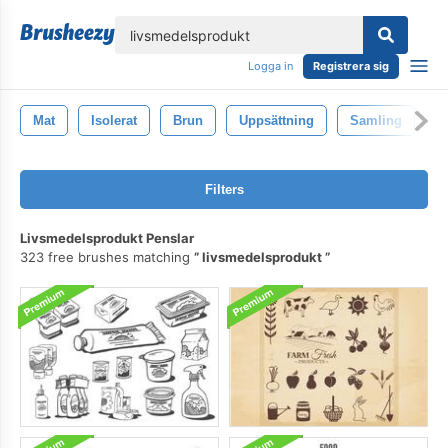
lose
Logga in
Registrera sig
Mat
Isolerat
Brun
Uppsättning
Samling
V
Filters
Livsmedelsprodukt Penslar
323 free brushes matching
livsmedelsprodukt