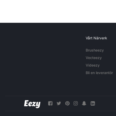
Vårt Närverk
Brusheezy
Vecteezy
Videezy
Bli en leverantör