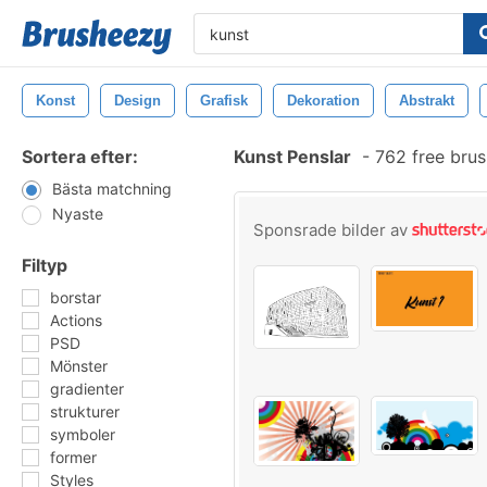
Konst
Design
Grafisk
Dekoration
Abstrakt
Sortera efter:
Kunst Penslar
-
762 free bru
Bästa matchning
Nyaste
Sponsrade bilder av
Filtyp
borstar
Actions
PSD
Mönster
gradienter
strukturer
symboler
former
Styles