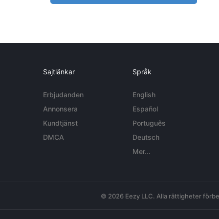
Sajtlänkar
Språk
Erbjudanden
English
Annonsera
Español
Kundtjänst
Português
DMCA
Deutsch
Mer...
© 2026 Eezy LLC. Alla rättigheter förbe