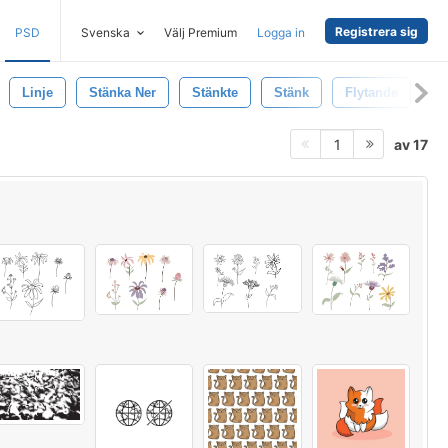
Registrera sig
PSD
Svenska
Välj Premium
Logga in
Linje
Stänka Ner
Stänkte
Stänk
Flytande
Ge
av 17
1