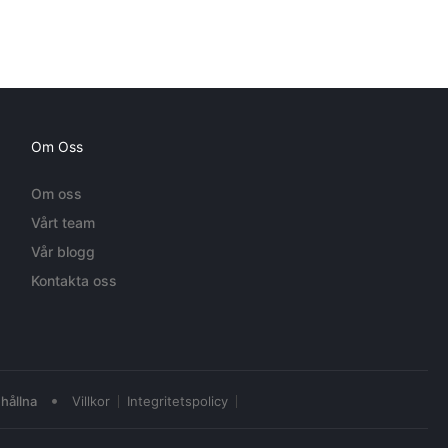
Om Oss
Om oss
Vårt team
Vår blogg
Kontakta oss
•
hållna
Villkor
Integritetspolicy