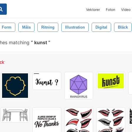
Vektorer
Foton
Video
Form
Måla
Ritning
Illustration
Digital
Bläck
shes matching
kunst