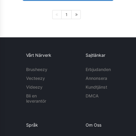
1
Vårt Närverk
Sajtlänkar
Brusheezy
Erbjudanden
Vecteezy
Annonsera
Videezy
Kundtjänst
Bli en
DMCA
leverantör
Språk
Om Oss