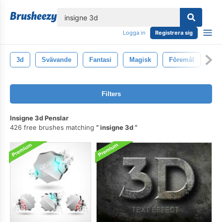
lose
Logga in
Registrera sig
3d
Svävande
Fantasi
Magisk
Föremål
Ill
Filters
Insigne 3d Penslar
426 free brushes matching
insigne 3d