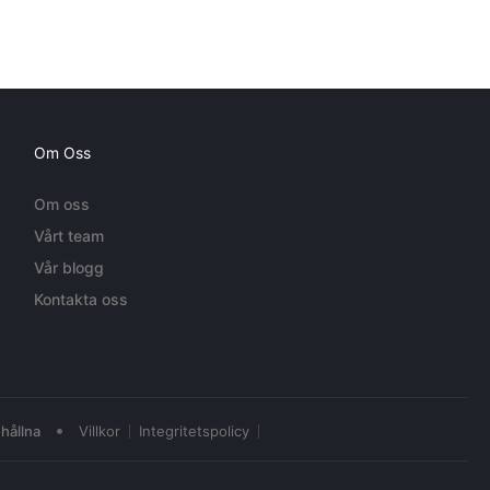
Om Oss
Om oss
Vårt team
Vår blogg
Kontakta oss
•
hållna
Villkor
Integritetspolicy