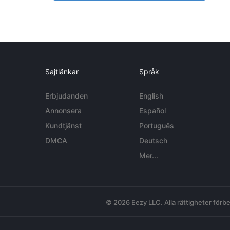
Sajtlänkar
Språk
Erbjudanden
English
Annonsera
Español
Kundtjänst
Português
DMCA
Deutsch
Mer...
© 2026 Eezy LLC. Alla rättigheter förbe