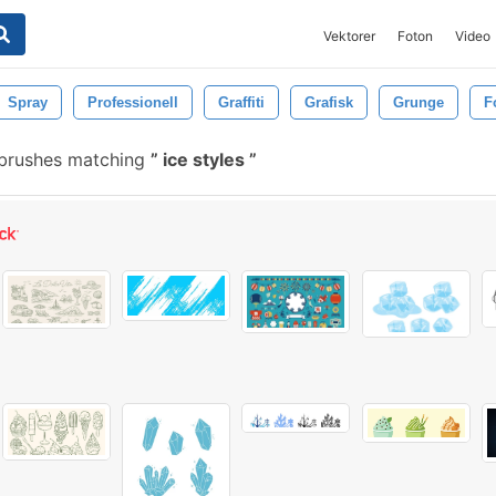
Vektorer
Foton
Video
Spray
Professionell
Graffiti
Grafisk
Grunge
F
brushes matching
ice styles