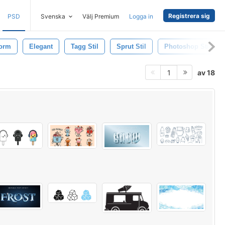
Registrera sig
PSD
Svenska
Välj Premium
Logga in
orm
Elegant
Tagg Stil
Sprut Stil
Photoshop Stil
av 18
1