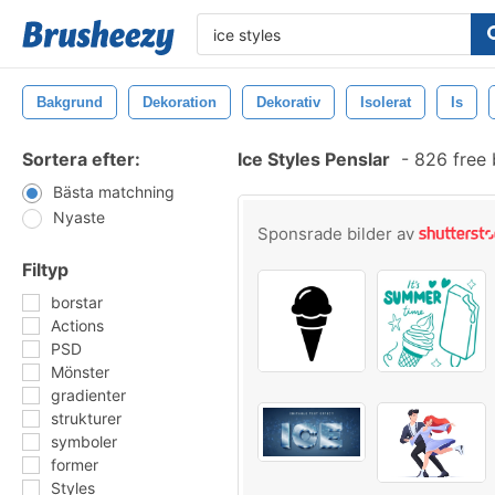
Bakgrund
Dekoration
Dekorativ
Isolerat
Is
Sortera efter:
Ice Styles Penslar
-
826 free 
Bästa matchning
Nyaste
Sponsrade bilder av
Filtyp
borstar
Actions
PSD
Mönster
gradienter
strukturer
symboler
former
Styles