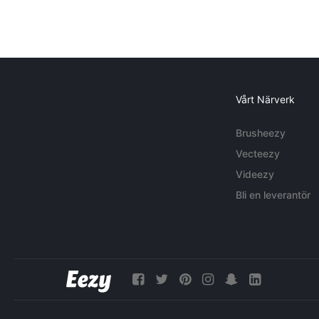
Vårt Närverk
Brusheezy
Vecteezy
Videezy
Bli en leverantör