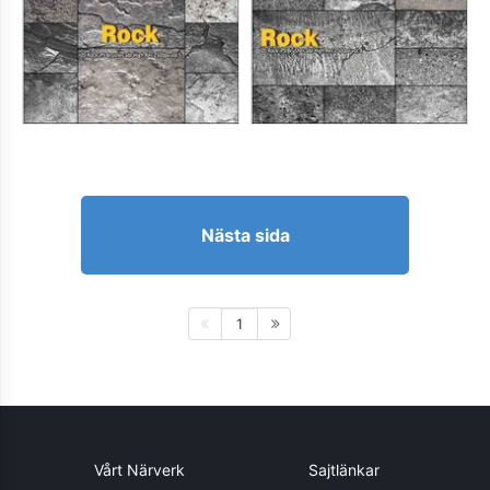
Nästa sida
1
Vårt Närverk
Sajtlänkar