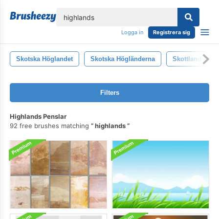
lose
Logga in
Registrera sig
Skotska Höglandet
Skotska Högländerna
Skottland
Filters
Highlands Penslar
92 free brushes matching
highlands