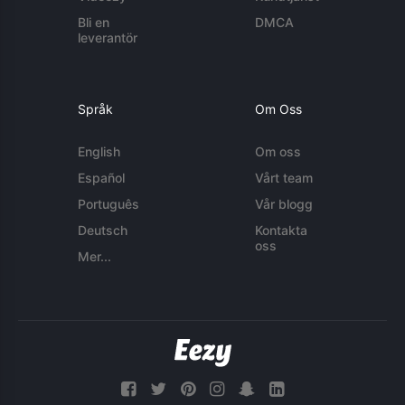
Bli en
DMCA
leverantör
Språk
Om Oss
English
Om oss
Español
Vårt team
Português
Vår blogg
Deutsch
Kontakta
oss
Mer...