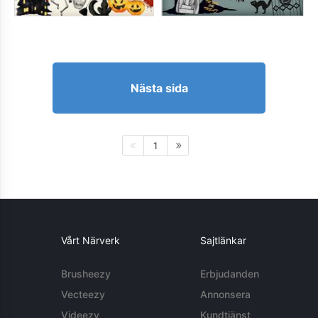
Nästa sida
1
Vårt Närverk
Sajtlänkar
Brusheezy
Erbjudanden
Vecteezy
Annonsera
Videezy
Kundtjänst