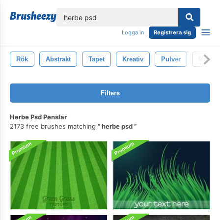
lose
Logga in
Registrera sig
Rök
Abstrakt
Tapet
Kreativ
Pulver
Massa
Filters
Herbe Psd Penslar
2173 free brushes matching
herbe psd