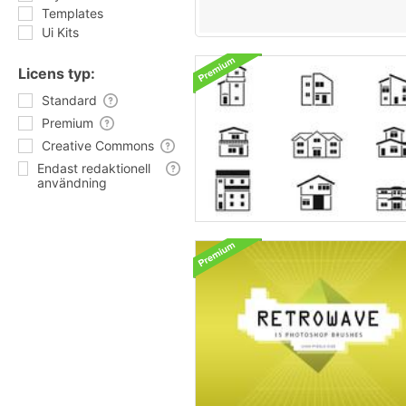
Templates
Ui Kits
Licens typ:
Standard
Premium
Creative Commons
Endast redaktionell
användning