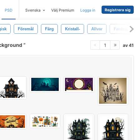
Registrera sig
PSD
Svenska
Välj Premium
Logga in
isk
Föremål
Färg
Kristall-
Allvar
Fantasi
ackground
av 41
1