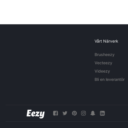
Vårt Närverk
Brusheezy
Vecteezy
Videezy
Bli en leverantör