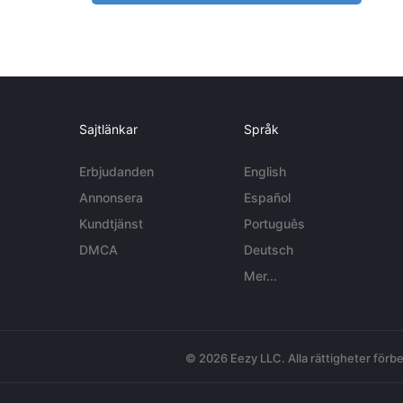
Sajtlänkar
Språk
Erbjudanden
English
Annonsera
Español
Kundtjänst
Português
DMCA
Deutsch
Mer...
© 2026 Eezy LLC. Alla rättigheter förbe