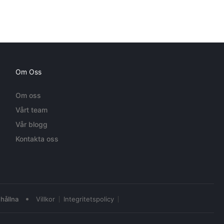
Om Oss
Om oss
Vårt team
Vår blogg
Kontakta oss
•
hållna
Villkor
Integritetspolicy