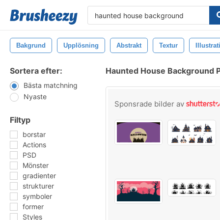
Bakgrund
Upplösning
Abstrakt
Textur
Illustra
Sortera efter:
Haunted House Background P
Bästa matchning
Nyaste
Sponsrade bilder av
Filtyp
borstar
Actions
PSD
Mönster
gradienter
strukturer
symboler
former
Styles