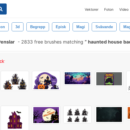
Vektorer
Foton
Video
tion
3d
Begrepp
Episk
Magi
Svävande
Mag
enslar
-
2833 free brushes matching
haunted house b