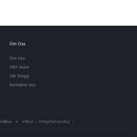
Om Oss
Om oss
Vårt team
Vår blogg
Kontakta oss
•
hållna
Villkor
Integritetspolicy