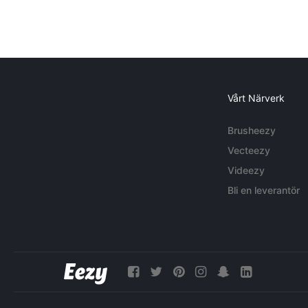
Vårt Närverk
Brusheezy
Vecteezy
Videezy
Bli en leverantör