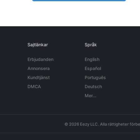
Sajtlänkar
Språk
Erbjudanden
English
Annonsera
Español
Kundtjänst
Português
DMCA
Deutsch
Mer...
© 2026 Eezy LLC. Alla rättigheter förbe