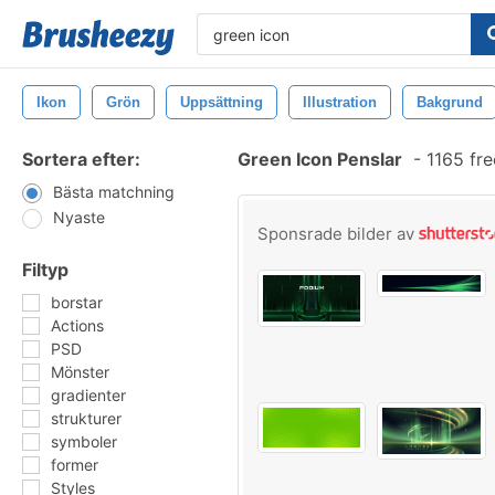
Ikon
Grön
Uppsättning
Illustration
Bakgrund
Sortera efter:
Green Icon Penslar
-
1165 fr
Bästa matchning
Nyaste
Sponsrade bilder av
Filtyp
borstar
Actions
PSD
Mönster
gradienter
strukturer
symboler
former
Styles