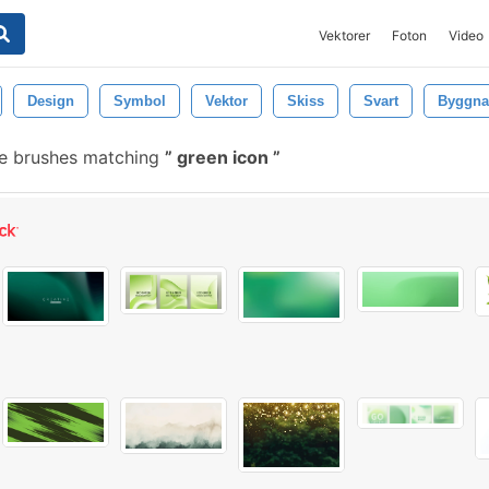
Vektorer
Foton
Video
Design
Symbol
Vektor
Skiss
Svart
Byggn
ee brushes matching
green icon