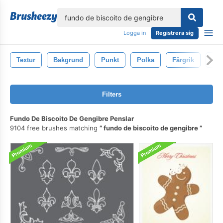
lose
Logga in
Registrera sig
Textur
Bakgrund
Punkt
Polka
Färgrik
Mön
Filters
Fundo De Biscoito De Gengibre Penslar
9104 free brushes matching
fundo de biscoito de gengibre