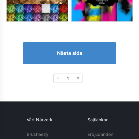
Nästa sida
1
Vårt Närverk
Sajtlänkar
Brusheezy
Erbjudanden