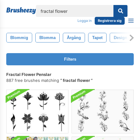
lose
Logga in
Registrera sig
Blommig
Blomma
Årgång
Tapet
Design
Filters
Fractal Flower Penslar
887 free brushes matching
fractal flower