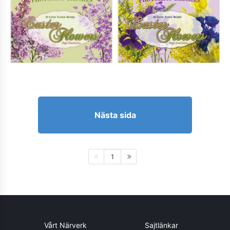
Nästa sida
1
Vårt Närverk
Sajtlänkar