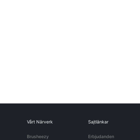
Vårt Närverk
Sajtlänkar
Brusheezy
Erbjudanden