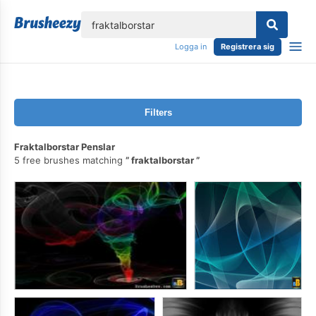
lose
Logga in
Registrera sig
Filters
Fraktalborstar Penslar
5 free brushes matching
fraktalborstar