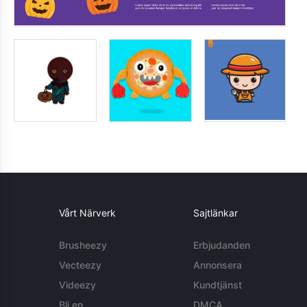
Vårt Närverk
Sajtlänkar
Brusheezy
Erbjudanden
Vecteezy
Annonsera
Videezy
Kundtjänst
Bli en
DMCA