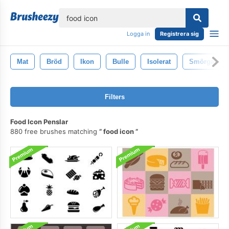
lose
Logga in
Registrera sig
Mat
Bröd
Ikon
Bulle
Isolerat
Smörgås
Filters
Food Icon Penslar
880 free brushes matching
food icon