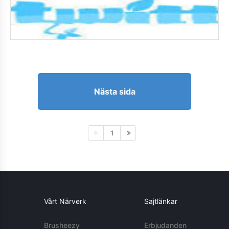
Nästa sida
1
Vårt Närverk
Sajtlänkar
Brusheezy
Erbjudanden