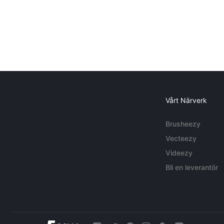
Vårt Närverk
Brusheezy
Vecteezy
Videezy
Bli en leverantör