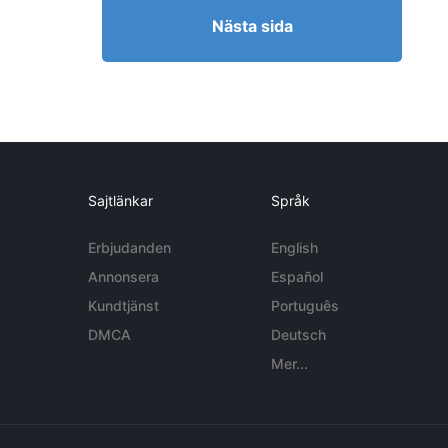
Nästa sida
Sajtlänkar
Språk
Erbjudanden
English
Annonsera
Español
Kundtjänst
Português
DMCA
Deutsch
Mer...