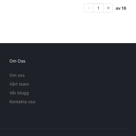
av 16
1
Om Oss
Om oss
Vårt team
Vår blogg
Kontakta oss