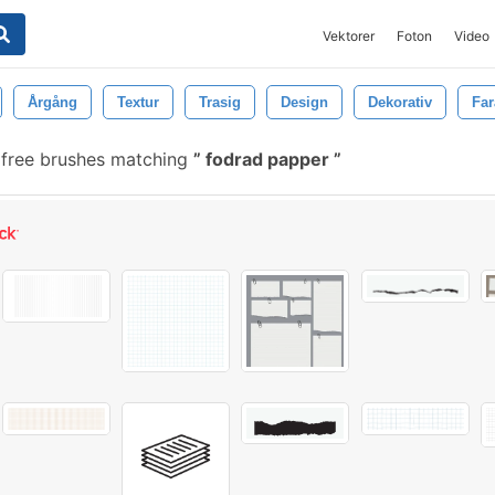
Vektorer
Foton
Video
Årgång
Textur
Trasig
Design
Dekorativ
Far
free brushes matching
fodrad papper