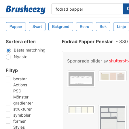
Papper
Svart
Bakgrund
Retro
Bok
Linje
Sortera efter:
Fodrad Papper Penslar
-
830 
Bästa matchning
Nyaste
Sponsrade bilder av
Filtyp
borstar
Actions
PSD
Mönster
gradienter
strukturer
symboler
former
Styles