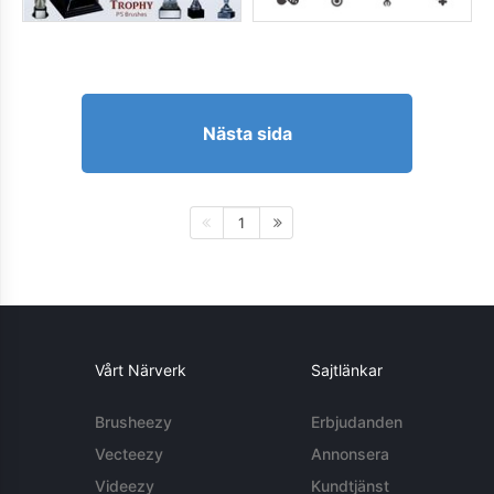
Nästa sida
1
Vårt Närverk
Sajtlänkar
Brusheezy
Erbjudanden
Vecteezy
Annonsera
Videezy
Kundtjänst