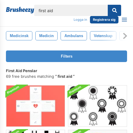
lose
Logga in
Registrera sig
Medicinsk
Medicin
Ambulans
Vetenskap
Kirur
Filters
First Aid Penslar
69 free brushes matching
first aid