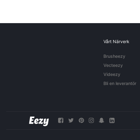
Vårt Närverk
Brusheezy
Vecteezy
Videezy
Bli en leverantör