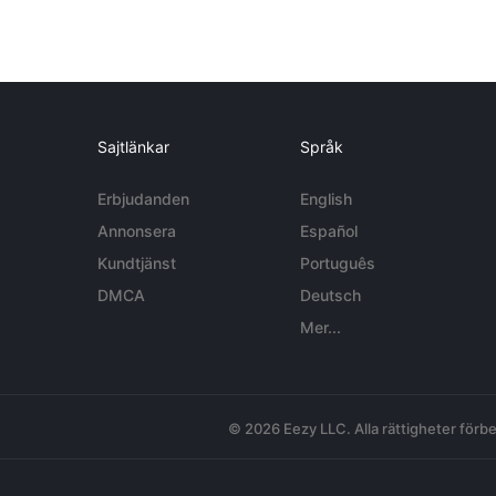
Sajtlänkar
Språk
Erbjudanden
English
Annonsera
Español
Kundtjänst
Português
DMCA
Deutsch
Mer...
© 2026 Eezy LLC. Alla rättigheter förbe