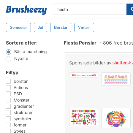
Semester
Jul
Borstar
Vinter-
Sortera efter:
Fiesta Penslar
-
806 free bru
Bästa matchning
Nyaste
Sponsrade bilder av
Filtyp
borstar
Actions
PSD
Mönster
gradienter
strukturer
symboler
former
Styles