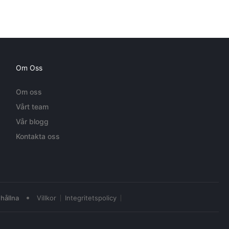
Om Oss
Om oss
Vårt team
Vår blogg
Kontakta oss
•
hållna
Villkor
Integritetspolicy