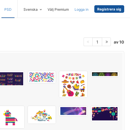
Registrera sig
PSD
Svenska
Välj Premium
Logga in
av 10
1