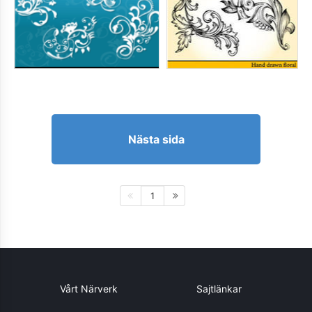
Nästa sida
1
Vårt Närverk
Sajtlänkar