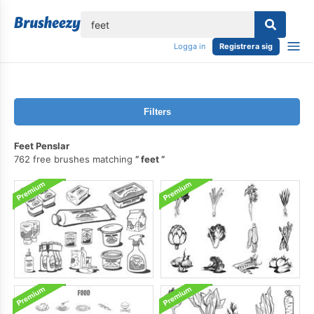
lose
Logga in
Registrera sig
Filters
Feet Penslar
762 free brushes matching
feet