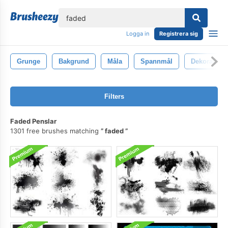
lose
Logga in
Registrera sig
Grunge
Bakgrund
Måla
Spannmål
Dekorativ
Filters
Faded Penslar
1301 free brushes matching
faded