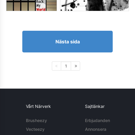
Nästa sida
1
Vårt Närverk
Sajtlänkar
Brusheezy
Erbjudanden
Vecteezy
Annonsera