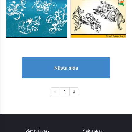
Nästa sida
1
Vårt Närverk
Sajtlänkar