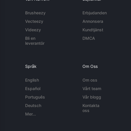
Brusheezy
Erbjudanden
Vecteezy
Annonsera
Videezy
Kundtjänst
Bli en
DMCA
leverantör
Språk
Om Oss
English
Om oss
Español
Vårt team
Português
Vår blogg
Deutsch
Kontakta
oss
Mer...