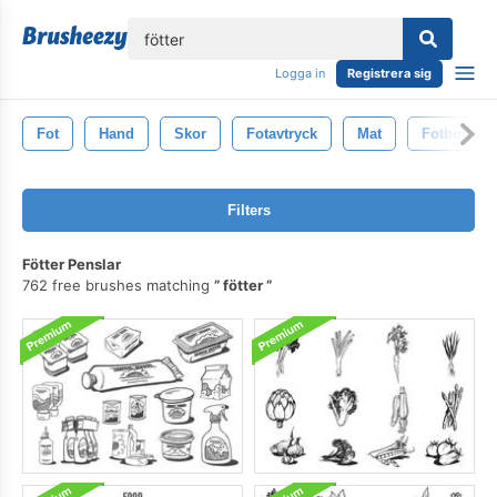
lose
Logga in
Registrera sig
Fot
Hand
Skor
Fotavtryck
Mat
Fotboll
Filters
Fötter Penslar
762 free brushes matching
fötter