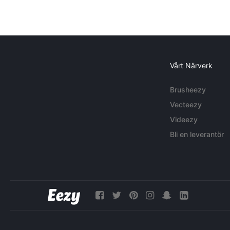
Vårt Närverk
Brusheezy
Vecteezy
Videezy
Bli en leverantör