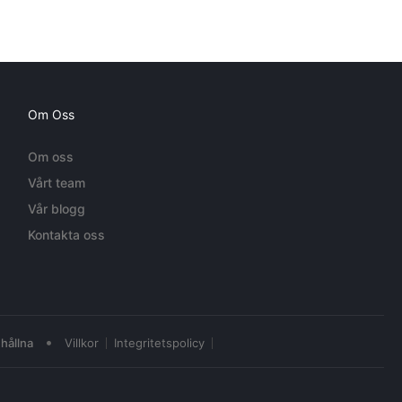
Om Oss
Om oss
Vårt team
Vår blogg
Kontakta oss
•
hållna
Villkor
Integritetspolicy