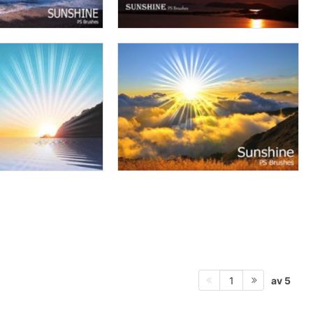
av 5
1