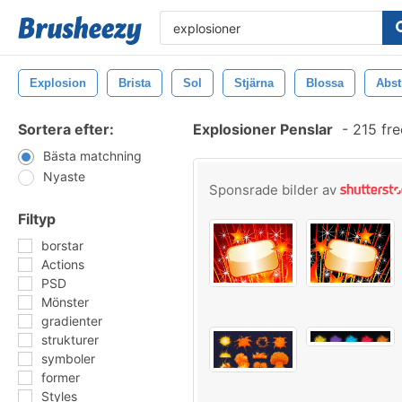
Explosion
Brista
Sol
Stjärna
Blossa
Abst
Sortera efter:
Explosioner Penslar
-
215 fre
Bästa matchning
Nyaste
Sponsrade bilder av
Filtyp
borstar
Actions
PSD
Mönster
gradienter
strukturer
symboler
former
Styles