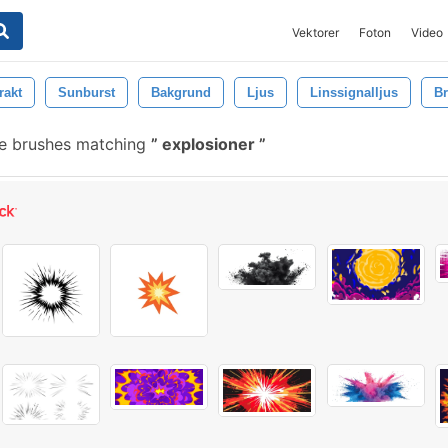
Vektorer
Foton
Video
rakt
Sunburst
Bakgrund
Ljus
Linssignalljus
B
e brushes matching
explosioner