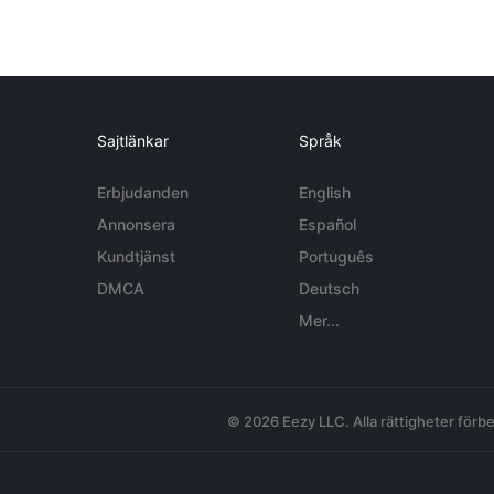
Sajtlänkar
Språk
Erbjudanden
English
Annonsera
Español
Kundtjänst
Português
DMCA
Deutsch
Mer...
© 2026 Eezy LLC. Alla rättigheter förbe