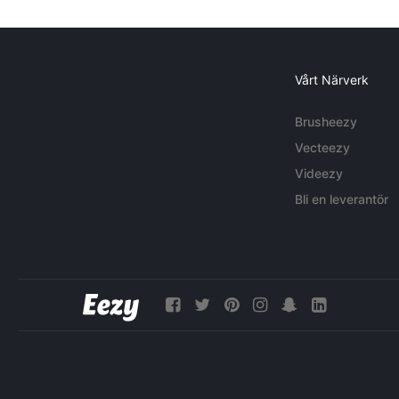
Vårt Närverk
Brusheezy
Vecteezy
Videezy
Bli en leverantör