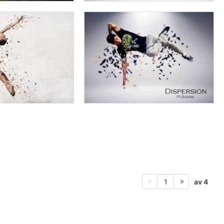
av 4
1