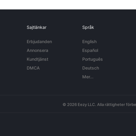
Sajtlänkar
Språk
Erbjudanden
English
Annonsera
Español
Kundtjänst
Português
DMCA
Deutsch
Mer...
© 2026 Eezy LLC. Alla rättigheter förbe