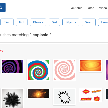
Vektorer
Foton
Video
Färg
Gul
Blossa
Sol
Stjärna
Svart
Lins
rushes matching
explosie