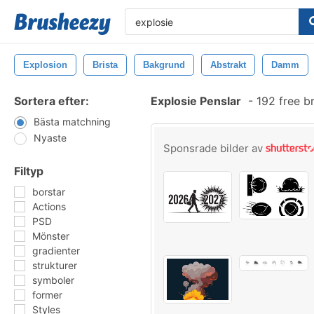
Explosion
Brista
Bakgrund
Abstrakt
Damm
Sortera efter:
Explosie Penslar
-
192 free b
Bästa matchning
Nyaste
Sponsrade bilder av
Filtyp
borstar
Actions
PSD
Mönster
gradienter
strukturer
symboler
former
Styles