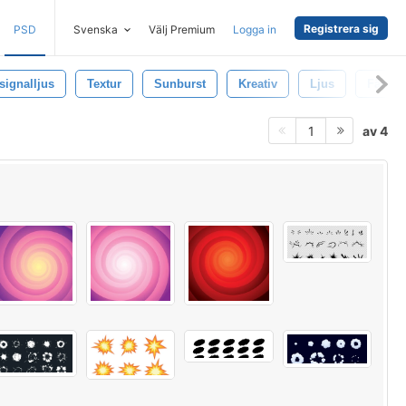
Registrera sig
PSD
Svenska
Välj Premium
Logga in
signalljus
Textur
Sunburst
Kreativ
Ljus
Färgri
av 4
1