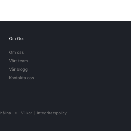
Om Oss
Om oss
Vårt team
Vår blogg
Kontakta oss
•
hållna
Villkor
Integritetspolicy