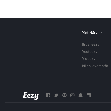
Vårt Närverk
Brusheezy
Vecteezy
Videezy
Bli en leverantör