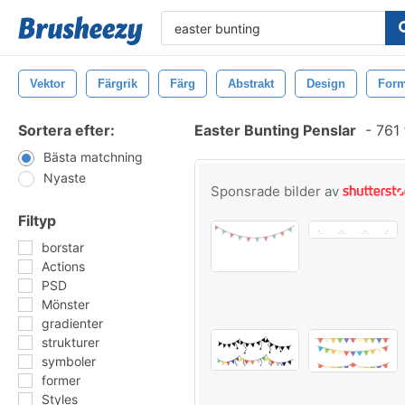
Vektor
Färgrik
Färg
Abstrakt
Design
For
Sortera efter:
Easter Bunting Penslar
-
761 
Bästa matchning
Nyaste
Sponsrade bilder av
Filtyp
borstar
Actions
PSD
Mönster
gradienter
strukturer
symboler
former
Styles