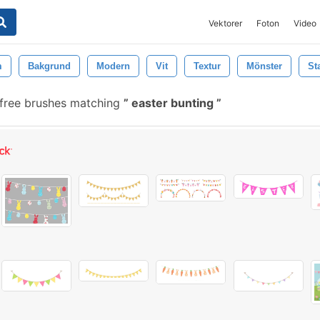
Vektorer
Foton
Video
m
Bakgrund
Modern
Vit
Textur
Mönster
St
free brushes matching
easter bunting