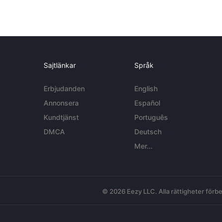
Sajtlänkar
Språk
Erbjudanden
English
Annonsera
Español
Kundtjänst
Português
DMCA
Deutsch
Mer...
© 2026 Eezy LLC. Alla rättigheter förbe