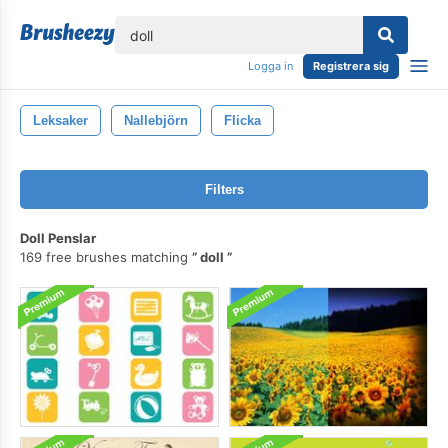
lose
Logga in
Registrera sig
Leksaker
Nallebjörn
Flicka
Filters
Doll Penslar
169 free brushes matching
doll