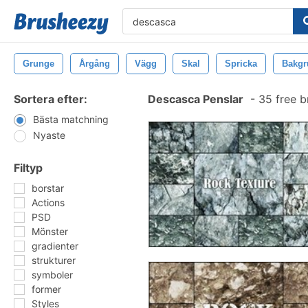
Grunge
Årgång
Vägg
Skal
Spricka
Bakgr
Sortera efter:
Descasca Penslar
-
35 free b
Bästa matchning
Nyaste
Filtyp
borstar
Actions
PSD
Mönster
gradienter
strukturer
symboler
former
Styles