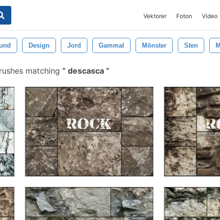
Vektorer
Foton
Video
und
Design
Jord
Gammal
Mönster
Sten
M
rushes matching
descasca