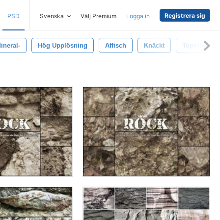
Registrera sig
PSD
Svenska
Välj Premium
Logga in
ineral-
Hög Upplösning
Affisch
Knäckt
Topologi