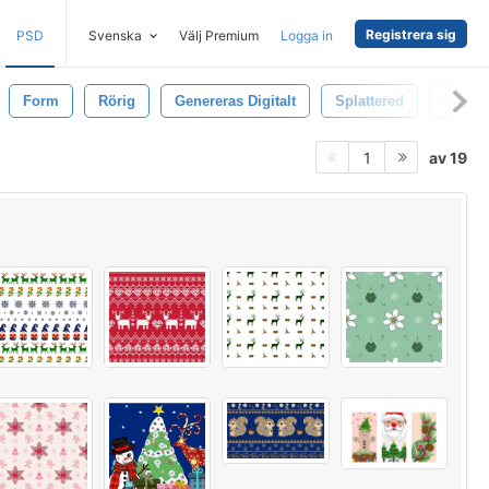
Registrera sig
PSD
Svenska
Välj Premium
Logga in
Form
Rörig
Genereras Digitalt
Splattered
Stänkt
av 19
1