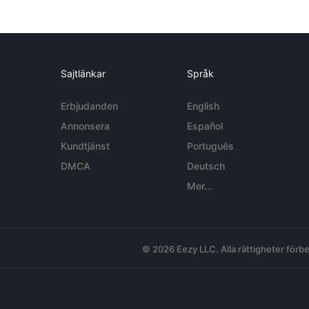
Sajtlänkar
Språk
Erbjudanden
English
Annonsera
Español
Kundtjänst
Português
DMCA
Deutsch
Mer...
© 2026 Eezy LLC. Alla rättigheter förbe