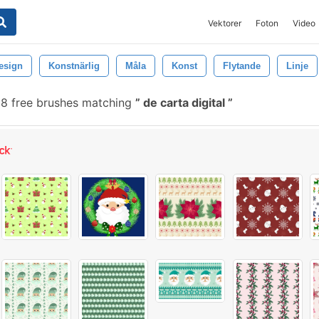
Vektorer
Foton
Video
esign
Konstnärlig
Måla
Konst
Flytande
Linje
8 free brushes matching
de carta digital