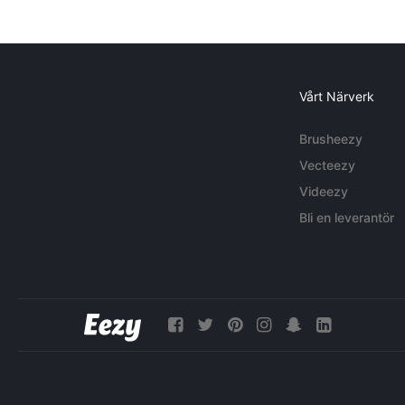
Vårt Närverk
Brusheezy
Vecteezy
Videezy
Bli en leverantör