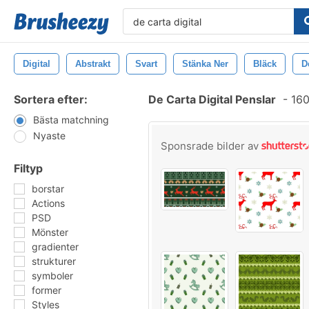
Digital
Abstrakt
Svart
Stänka Ner
Bläck
D
Sortera efter:
De Carta Digital Penslar
-
160
Bästa matchning
Nyaste
Sponsrade bilder av
Filtyp
borstar
Actions
PSD
Mönster
gradienter
strukturer
symboler
former
Styles