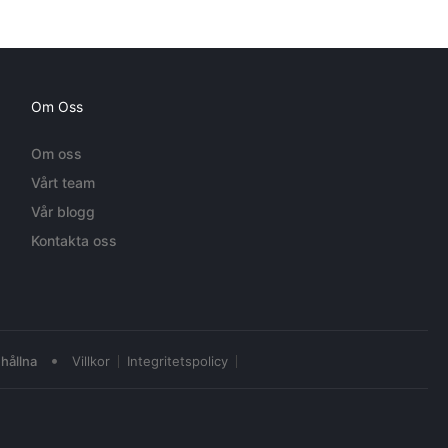
Om Oss
Om oss
Vårt team
Vår blogg
Kontakta oss
•
hållna
Villkor
Integritetspolicy