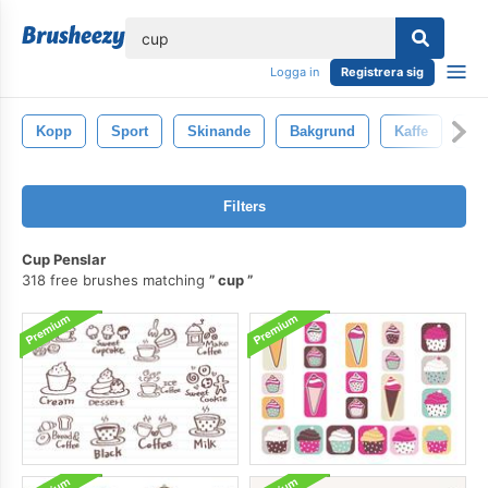
lose
Logga in
Registrera sig
Kopp
Sport
Skinande
Bakgrund
Kaffe
Vi
Filters
Cup Penslar
318 free brushes matching
cup