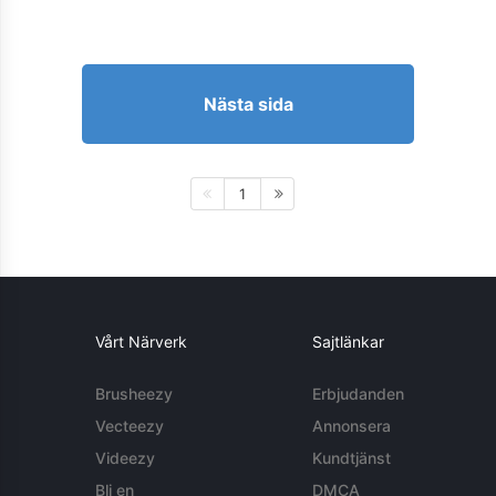
Nästa sida
1
Vårt Närverk
Sajtlänkar
Brusheezy
Erbjudanden
Vecteezy
Annonsera
Videezy
Kundtjänst
Bli en
DMCA