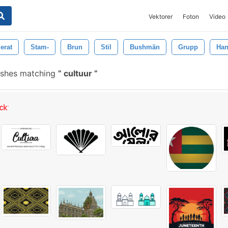
Vektorer
Foton
Video
lerat
Stam-
Brun
Stil
Bushmän
Grupp
Han
ushes matching
cultuur