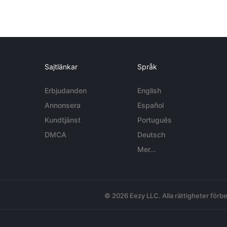
Sajtlänkar
Språk
Erbjudanden
English
Annonsera
Español
Kundtjänst
Português
DMCA
Deutsch
Mer...
© 2026 Eezy LLC. Alla rättigheter förbe