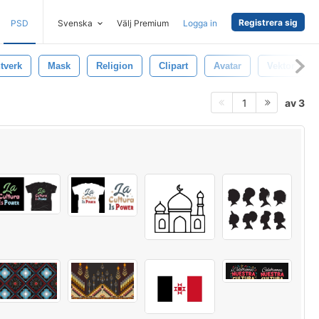
Registrera sig
PSD
Svenska
Välj Premium
Logga in
tverk
Mask
Religion
Clipart
Avatar
Vektor
av 3
1