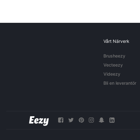
Vårt Närverk
Brusheezy
Vecteezy
Videezy
Bli en leverantör