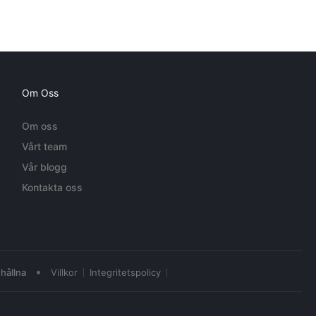
Om Oss
Om oss
Vårt team
Vår blogg
Kontakta oss
•
hållna
Villkor
Integritetspolicy