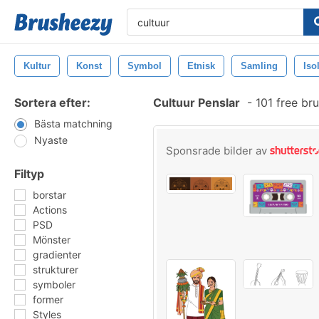
Kultur
Konst
Symbol
Etnisk
Samling
Iso
Sortera efter:
Cultuur Penslar
-
101 free br
Bästa matchning
Nyaste
Sponsrade bilder av
Filtyp
borstar
Actions
PSD
Mönster
gradienter
strukturer
symboler
former
Styles